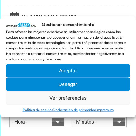
RESERVAR CITA PREVIA
Gestionar consentimiento
Para ofrecer las mejores experiencias, utilizamos tecnologías como las
PASO 1 -
Seleccionar Servicio
cookies para almacenar y/o acceder a la información del dispositivo. El
consentimiento de estas tecnologías nos permitirá procesar datos como el
Listado Servicios
comportamiento de navegación o las identificaciones únicas en este sitio.
No consentir o retirar el consentimiento, puede afectar negativamente a
ciertas características y funciones.
PASO 2 -
Lista Centros
Aceptar
Listado Centros
Denegar
PASO 3 -
Seleccionar Fecha
Ver preferencias
PASO 4 -
Política de cookies
Hora y Minutos
Declaración de privacidad
Impressum
-Hora-
-Minutos-